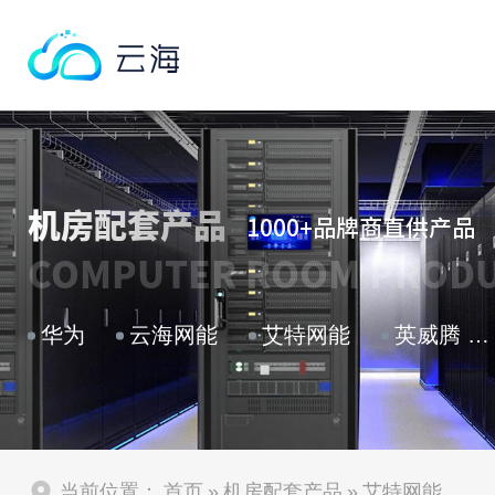
机房配套产品
1000+品牌商直供产品
COMPUTER ROOM PROD
华为
云海网能
艾特网能
英威腾 …
当前位置：
首页
»
机房配套产品
»
艾特网能