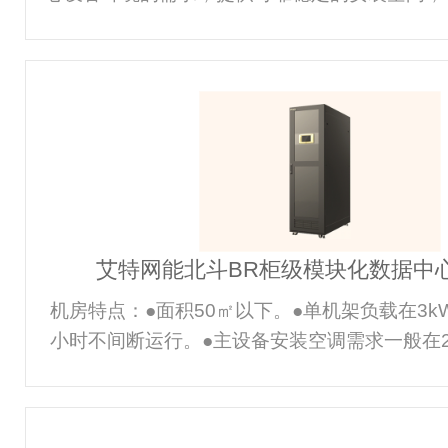
结构设计，保证机柜的刚度和强度，良好的电磁
隔离、通风散热等性能，为电子设备正常工作提
全保护，。适用场合：用于各种规模的数据机房
行业场景如通信，工业，政府，银行，企业等领
的产品优点：●个性化的定制应用满足客户对数
器机柜的不同需求●坚如磐石的安全设计19寸安
高达1600kg，动态负载高达1
艾特网能北斗BR柜级模块化数据中
机房特点：●面积50㎡以下。●单机架负载在3kW以
小时不间断运行。●主设备安装空调需求一般在2
需求：●可靠性：要求可全年不间断运行。●节
行费用要低。●建设模式：要求建设速度快，且
维护性：维护专业要求低，维护难度小。推荐方