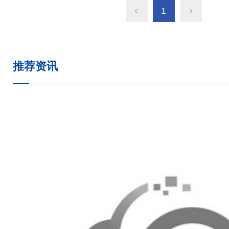
1
有部件及机组性能出厂前均经过严格测试，稳定
机制冷能效比3.2以上，冷冻水供冷能效25以
风机，高效节能&ldqu
推荐资讯