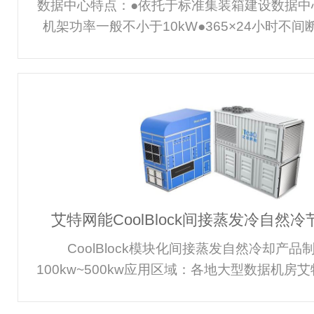
数据中心特点：●依托于标准集装箱建设数据中
机架功率一般不小于10kW●365×24小时不
制，按集装箱交货主要需求：●可靠性：要求至少9
上，系统无单点故障，故障问题能在10分钟内
切换。●节能性：应用高能效设备，系统节能设
计节能兼顾。●可维护性：维护费用低，维护专
度小。●建设模式：要求可定制化，工程产品化
建设。推荐方案：艾特网能BC集装箱模块化数据
将机柜、不
艾特网能CoolBlock间接蒸发冷自然
(AHU)
CoolBlock模块化间接蒸发自然冷却产
100kw~500kw应用区域：各地大型数据机房艾特网
模块化间接蒸发自然冷却产品系列，可提供以下
模块化间接蒸发自然冷却系统（DX） CBW模