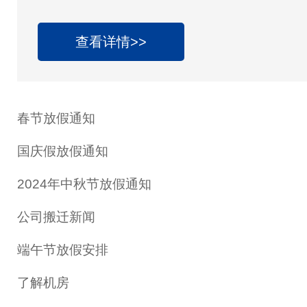
及纪念日放假办法》，现将劳动节放假安排通
月1日（星期四）至5月5日（星期一）放假调休
查看详情>>
月27日（周日）上班。其中5月1日至2日为国
日，5月6日（星期二）正常上班。 &nb
春节放假通知
国庆假放假通知
2024年中秋节放假通知
公司搬迁新闻
端午节放假安排
了解机房