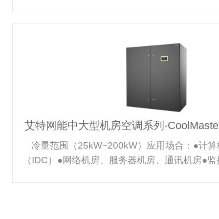
心●低PUE值数据中心●机房局部热点改造价值
恒湿、洁净的精密环境控制，保证主设备正常高
断稳定运行的结构及功能设计，保证主设备的安
件及机组性能出厂前均经过严格测试，稳定可
100%压缩机制冷能效比3.3以上，冷冻水供冷
源，减少冷量损失在30%以上空调回风温度提高
冷
艾特网能中大型机房空调系列-CoolMaste
冷量范围（25kW~200kW）应用场合：●计
（IDC）●网络机房、服务器机房、通讯机房●
池间●高精密实验室、测试室、检测室、计量室
密加工车间●档案馆、储藏间、博物馆、酒窖价
温、恒湿、洁净的精密环境控制，保证主设备正
不间断稳定运行的结构及功能设计，保证主设备