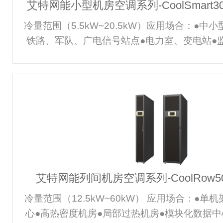
艾特网能小型机房空调系列-CoolSmart
冷量范围（5.5kW~20.5kW）应用场合：●中
铁路、军队、广电信号站点●电力室、变电站●
电池间●高精密实验室、测试室、检测室、计量
精密加工车间●中小型档案馆、储藏间、博物馆
●可靠恒温、恒湿、洁净的精密环境控制，保证
行全天候不间断稳定运行的结构及功能设计，保
行环境所有部件及机组性能出厂前均经过严格测
节能显热比90%以上压缩机制冷能效比3.1以
及风机，高效节能大面
艾特网能列间机房空调系列-CoolRow5
冷量范围（12.5kW~60kW） 应用场合：●单
心●高热密度机房●局部过热机房●模块化数据中