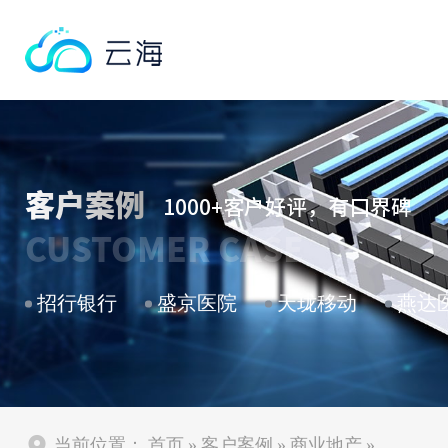
客户案例
1000+客户好评，有口界碑
CUSTOMER CASE
招行银行
盛京医院
天珑移动
燕达
当前位置：
首页
»
客户案例
»
商业地产
»