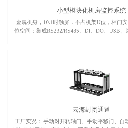
小型模块化机房监控系统
金属机身，10.1吋触屏，不占机架U位，柜门
位空间；集成RS232/RS485、DI、DO、US
配电、UPS、空调、温湿度、水浸、烟感等动
面组态，通过组态工具可灵活支持多种组态界面
接入，灵活接入名种协议的设备；智能化的监控
中监控和管理，实现无人值守，大權度降低管理
通信、金融、教育、轨道交通、医疗、政企等各
一体化智能机柜。 产品特点金属机身
云海封闭通道
工厂实况： 手动对开转轴门、手动平移门、自