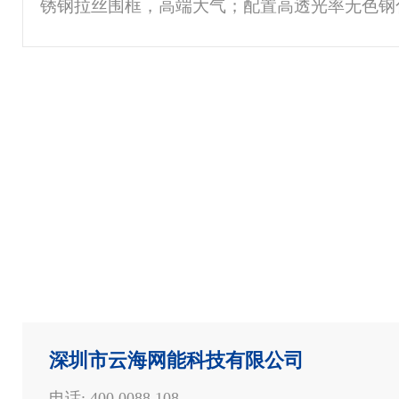
锈钢拉丝围框，高端大气；配置高透光率无色钢
闭门器与合页；状态氛围灯及内部智能照明，可
状态；指纹．密码、刷卡三合一门禁系统，安
门、天窗、底座及线槽等部件，可冷通道或热
装，现场快速组装。适用范围广，与现场环境解
地板上或直接安装在水泥地板上。灵活的拼装式
种定制化需求。
深圳市云海网能科技有限公司
电话: 400 0088 108